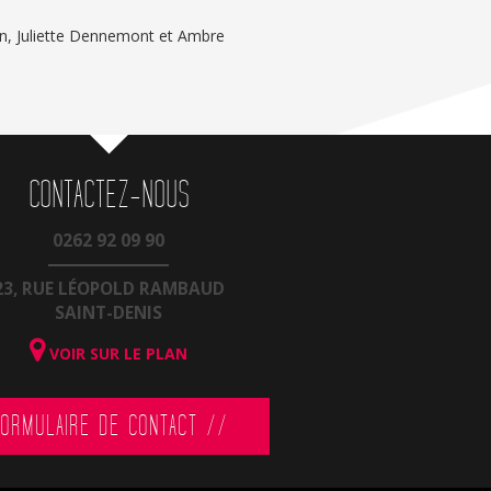
on, Juliette Dennemont et Ambre
CONTACTEZ-NOUS
0262 92 09 90
23, RUE LÉOPOLD RAMBAUD
SAINT-DENIS
VOIR SUR LE PLAN
ORMULAIRE DE CONTACT //