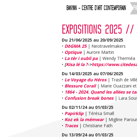
BANYAN - CENTRE D’ART CONTEMPORAIN
PR
EXPOSITIONS 2025 //
Du 21/06/2025 au 20/09/2025
•
DōGMA 25
| Neotravelmakers
•
Optique
| Aurore Martin
•
La tèr i oubli pa
| Wendy Therméa
•
[
Kisa lé la ?
->
https://www.citedesa
Du 14/03/2025 au 07/06/2025
•
Le Voyage du Héros
| Trash de Vill
•
Blessure Corail
| Marie Ouazzani et 
•
1864 - 2024. Quand les allées se ta
•
Confusion break bones
| Lara Sou
Du 02/11/24 au 01/03/25
•
Papirklip
| Térésa Small
•
Koz ek la mémwar
| Migline Paro
•
Traces
| Christiane Fath
Du 13/09/24 au 01/03/25