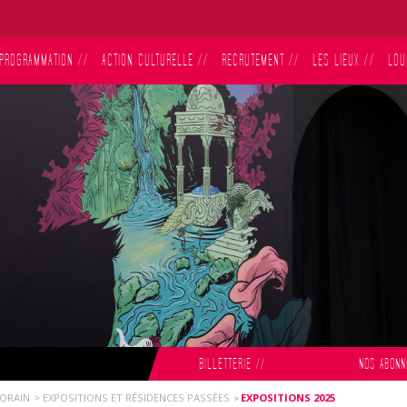
PROGRAMMATION
//
ACTION CULTURELLE
//
RECRUTEMENT
//
LES LIEUX
//
LOU
BILLETTERIE
//
NOS ABON
PORAIN
EXPOSITIONS ET RÉSIDENCES PASSÉES
EXPOSITIONS 2025