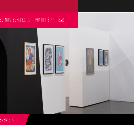
EZ NOS ESPACES
//
PRATICITÉ
//
NEMENTS
//