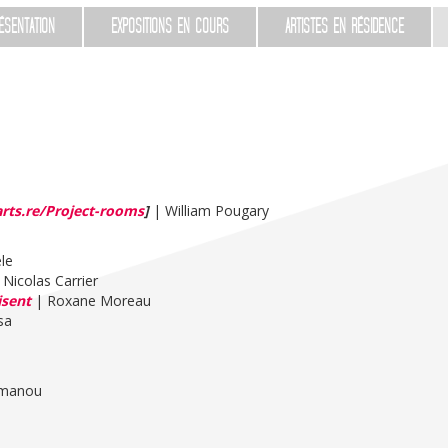
ÉSENTATION
EXPOSITIONS EN COURS
ARTISTES EN RÉSIDENCE
rts.re/Project-rooms
]
| William Pougary
èle
Nicolas Carrier
isent
| Roxane Moreau
sa
umanou