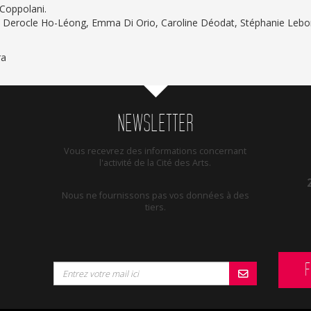
 Coppolani.
sa Derocle Ho-Léong, Emma Di Orio, Caroline Déodat, Stéphanie Leb
ra
NEWSLETTER
Vous recevrez des informations concernant
l'activité de la Cité des Arts.
Nous ne fournissons pas vos données à des
tiers.
F