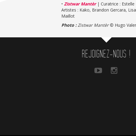
•
Zistwar Mantèr
| Curatrice : Estelle
Artistes : Kako, Brandon Gercara, Li
Maillot
Photo :
Zistwar Mantèr
© Hugo Vale
REJOIGNEZ-NOUS !