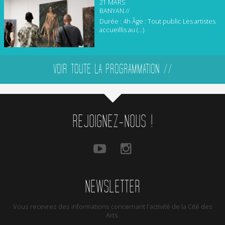
21 MARS
BANYAN //
Durée : 4h Âge : Tout public Les artistes
accueillis au (...)
VOIR TOUTE LA PROGRAMMATION //
REJOIGNEZ-NOUS !
NEWSLETTER
Vous recevrez des informations concernant l'activité de la Cité des
Arts.