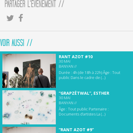
PARTAGER L'ÉVÈNEMENT //
VOIR AUSSI //
RANT AZOT #10
30 MAI
BANYAN //
Durée : 4h (de 18h à 22h) Âge : Tout
public Dans le cadre de (...)
“GRAPZËTWAL”, ESTHER
30 MAI
BANYAN //
Âge : Tout public Partenaire :
Documents d’artistes La (...)
“RANT AZOT #9”