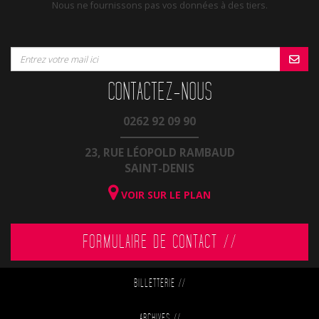
Nous ne fournissons pas vos données à des tiers.
CONTACTEZ-NOUS
0262 92 09 90
23, RUE LÉOPOLD RAMBAUD
SAINT-DENIS
VOIR SUR LE PLAN
FORMULAIRE DE CONTACT //
BILLETTERIE
//
ARCHIVES
//