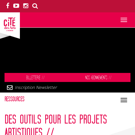
Toggle
navigation
BILLETTERIE
//
NOS ABONNEMENTS
//
Inscription Newsletter
RESSOURCES
Toggle
navigation
DES OUTILS POUR LES PROJETS
ARTISTIQUES //