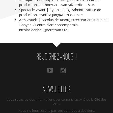
production : anthony.virassamy@territoarts.re
Spectacle vivant | Cynthia Jung, Administratrice de
production : cynthia.jung@territoarts.re
Arts visuels | Nicolas de Ribou, Directeur artistique du
Banyan - Centre d’art contemporain :
nicolas.deribou@territoarts.re
REJOIGNEZ-NOUS !
NEWSLETTER
Vous recevrez des informations concernant l'activité de la Cité des
Arts.
Nous ne fournissons pas vos données à des tiers.