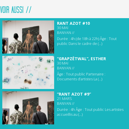
VOIR AUSSI //
RANT AZOT #10
30 MAI
BANYAN //
Durée : 4h (de 18h à 22h) Âge : Tout
public Dans le cadre de (...)
“GRAPZËTWAL”, ESTHER
30 MAI
BANYAN //
Âge : Tout public Partenaire :
Documents d’artistes La (...)
“RANT AZOT #9”
21 MARS
BANYAN //
Durée : 4h Âge : Tout public Les artistes
accueillis au (...)