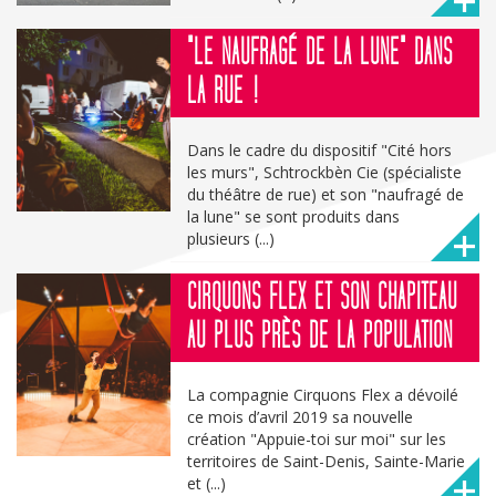
"LE NAUFRAGÉ DE LA LUNE" DANS
LA RUE !
Dans le cadre du dispositif "Cité hors
les murs", Schtrockbèn Cie (spécialiste
du théâtre de rue) et son "naufragé de
la lune" se sont produits dans
plusieurs (...)
CIRQUONS FLEX ET SON CHAPITEAU
AU PLUS PRÈS DE LA POPULATION
La compagnie Cirquons Flex a dévoilé
ce mois d’avril 2019 sa nouvelle
création "Appuie-toi sur moi" sur les
territoires de Saint-Denis, Sainte-Marie
et (...)