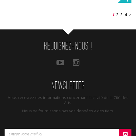
1
2
3
4
>
REJOIGNEZ-NOUS !
NEWSLETTER
Vous recevrez des informations concernant l'activité de la Cité des
Arts.
Nous ne fournissons pas vos données à des tiers.