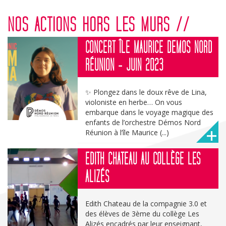
navigation
NOS ACTIONS HORS LES MURS //
CONCERT ÎLE MAURICE DEMOS NORD
RÉUNION - JUIN 2023
✨ Plongez dans le doux rêve de Lina,
violoniste en herbe… On vous
embarque dans le voyage magique des
enfants de l’orchestre Démos Nord
Réunion à l’île Maurice (...)
EDITH CHATEAU AU COLLÈGE LES
ALIZÉS
Edith Chateau de la compagnie 3.0 et
des élèves de 3ème du collège Les
Alizés encadrés par leur enseignant,