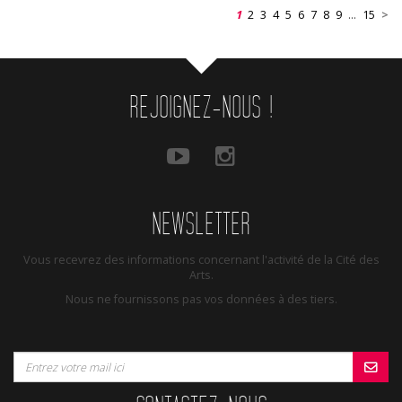
1
2
3
4
5
6
7
8
9
...
15
>
REJOIGNEZ-NOUS !
NEWSLETTER
Vous recevrez des informations concernant l'activité de la Cité des
Arts.
Nous ne fournissons pas vos données à des tiers.