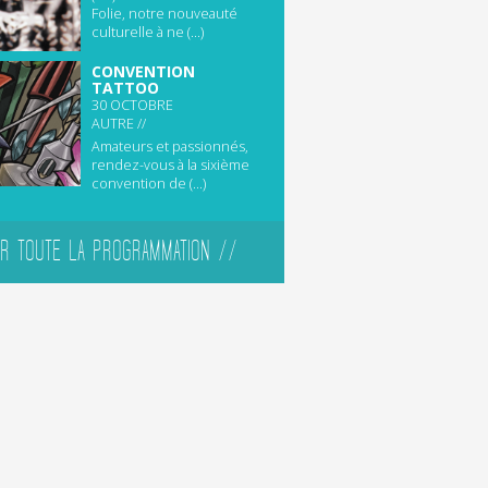
Folie, notre nouveauté
culturelle à ne (...)
CONVENTION
TATTOO
30 OCTOBRE
AUTRE //
Amateurs et passionnés,
rendez-vous à la sixième
convention de (...)
IR TOUTE LA PROGRAMMATION //