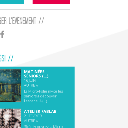
GER L'ÉVÈNEMENT //
SSI //
MATINÉES
SÉNIORS (...)
16 JUIN
AUTRE //
La Micro-Folie invite les
séniors à découvrir
l’espace. À (...)
ATELIER FABLAB
21 FÉVRIER
AUTRE //
(Re)découvrez la Micro-