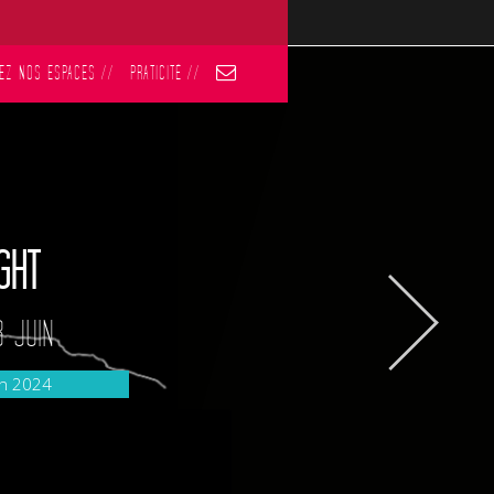
EZ NOS ESPACES
//
PRATICITÉ
//
GHT
8 JUIN
in 2024