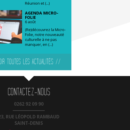
Réunion et (...)
AGENDA MICRO-
FOLIE
6 août
(Re)découvrez la Micro-
Folie, notre nouveauté
culturelle à ne pas
manquer, en (...)
OIR TOUTES LES ACTUALITÉS //
CONTACTEZ-NOUS
0262 92 09 90
23, RUE LÉOPOLD RAMBAUD
SAINT-DENIS