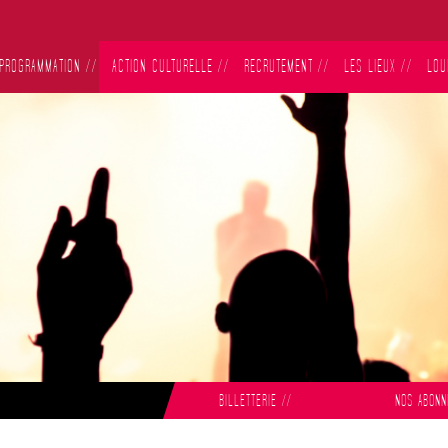
PROGRAMMATION
//
ACTION CULTURELLE
//
RECRUTEMENT
//
LES LIEUX
//
LOU
BILLETTERIE
//
NOS ABON