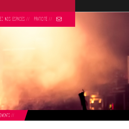
EZ NOS ESPACES
//
PRATICITÉ
//
NEMENTS
//