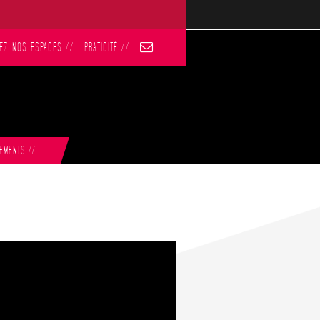
EZ NOS ESPACES
//
PRATICITÉ
//
NEMENTS
//