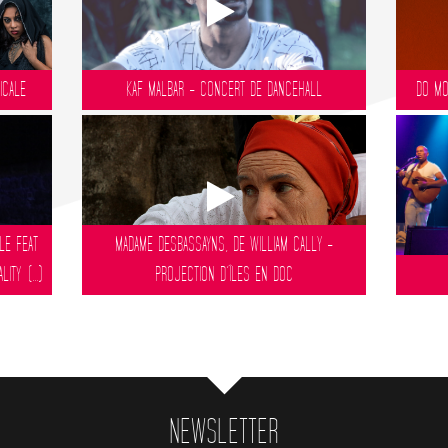
ICALE
KAF MALBAR - CONCERT DE DANCEHALL
DO MO
LE FEAT
MADAME DESBASSAYNS, DE WILLIAM CALLY -
TY (...)
PROJECTION D’ÎLES EN DOC
NEWSLETTER