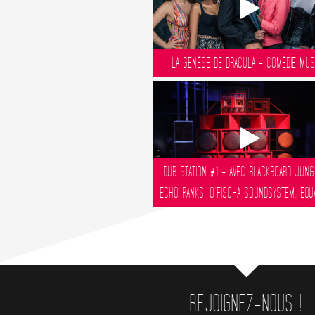
LA GENÈSE DE DRACULA - COMÉDIE MUS
DUB STATION #1 - AVEC BLACKBOARD JUNG
ECHO RANKS, O’FISCHA SOUNDSYSTEM, EQUALI
REJOIGNEZ-NOUS !