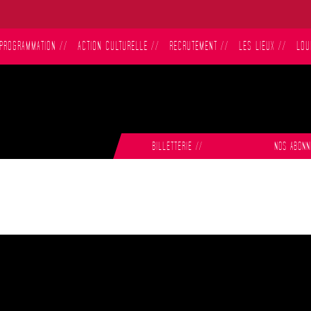
PROGRAMMATION
//
ACTION CULTURELLE
//
RECRUTEMENT
//
LES LIEUX
//
LOU
BILLETTERIE
//
NOS ABON