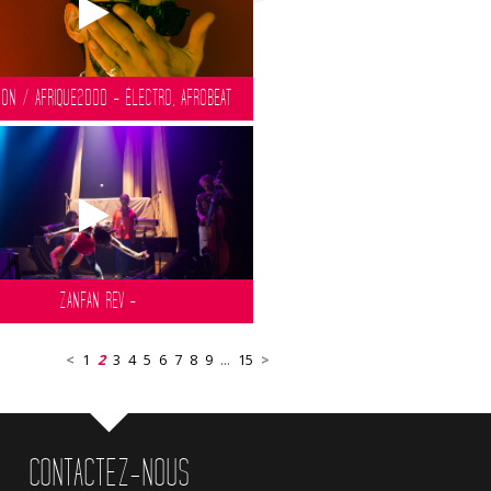
ON / AFRIQUE2000 - ÉLECTRO, AFROBEAT
ZANFAN REV -
<
1
2
3
4
5
6
7
8
9
...
15
>
CONTACTEZ-NOUS