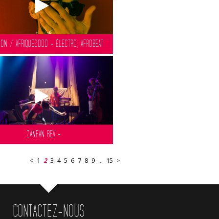
ON / AFRIQUE2000 - ÉLECTRO, AFROBEAT
ZANFAN REV -
<
1
2
3
4
5
6
7
8
9
...
15
>
CONTACTEZ-NOUS