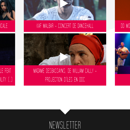
ICALE
KAF MALBAR - CONCERT DE DANCEHALL
DO MO
LE FEAT
MADAME DESBASSAYNS, DE WILLIAM CALLY -
TY (...)
PROJECTION D’ÎLES EN DOC
NEWSLETTER