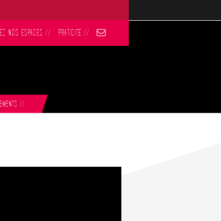
EZ NOS ESPACES
//
PRATICITÉ
//
NEMENTS
//