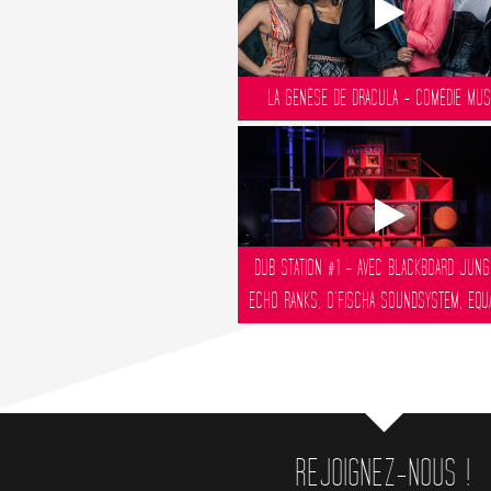
LA GENÈSE DE DRACULA - COMÉDIE MUS
DUB STATION #1 - AVEC BLACKBOARD JUNG
ECHO RANKS, O’FISCHA SOUNDSYSTEM, EQUALI
REJOIGNEZ-NOUS !