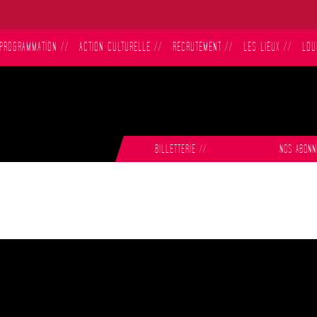
PROGRAMMATION
//
ACTION CULTURELLE
//
RECRUTEMENT
//
LES LIEUX
//
LOU
BILLETTERIE
//
NOS ABON